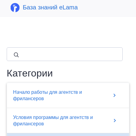
База знаний eLama
close
Категории
Начало работы для агентств и
chevron_right
фрилансеров
Условия программы для агентств и
chevron_right
фрилансеров