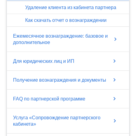
Удаление клиента из кабинета партнера
Как скачать отчет о вознаграждении
Ежемесячное вознаграждение: базовое и
chevron_right
дополнительное
chevron_right
Для юридических лиц и ИП
chevron_right
Получение вознаграждения и документы
chevron_right
FAQ по партнерской программе
Услуга «Сопровождение партнерского
chevron_right
кабинета»